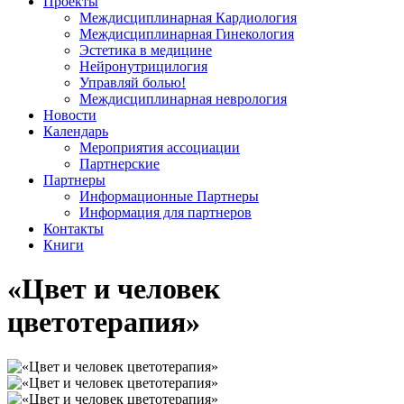
Проекты
Междисциплинарная Кардиология
Междисциплинарная Гинекология
Эстетика в медицине
Нейронутрицилогия
Управляй болью!
Междисциплинарная неврология
Новости
Календарь
Мероприятия ассоциации
Партнерские
Партнеры
Информационные Партнеры
Информация для партнеров
Контакты
Книги
«Цвет и человек
цветотерапия»