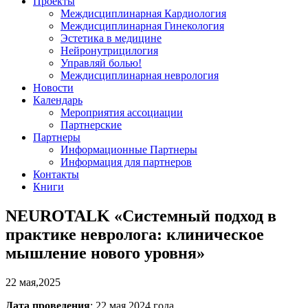
Проекты
Междисциплинарная Кардиология
Междисциплинарная Гинекология
Эстетика в медицине
Нейронутрицилогия
Управляй болью!
Междисциплинарная неврология
Новости
Календарь
Мероприятия ассоциации
Партнерские
Партнеры
Информационные Партнеры
Информация для партнеров
Контакты
Книги
NEUROTALK «Системный подход в
практике невролога: клиническое
мышление нового уровня»
22 мая,2025
Дата проведения
: 22 мая 2024 года