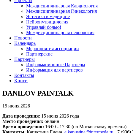
Проекты
Междисциплинарная Кардиология
Междисциплинарная Гинекология
Эстетика в медицине
Нейронутрицилогия
Управляй болью!
Междисциплинарная неврология
Новости
Календарь
Мероприятия ассоциации
Партнерские
Партнеры
Информационные Партнеры
Информация для партнеров
Контакты
Книги
DANILOV PAINTALK
15 июня,2026
Дата проведения
: 15 июня 2026 года
Место проведения:
онлайн
Время проведения:
16:00 - 17:30 (по Московскому времени)
Контакты
: Капустина Елена,
e.kapustina@intermeda.ru
+7 (936) 