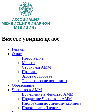
Вместе увидим целое
Главная
О нас
Пресс-Релиз
Миссия
Структура АММ
Правила
Забота о здоровье
Экологические принципы
Образование
Членство в АММ
Вступление в Членство АММ
Продление Членства в АММ
Инструкция по Личному кабинету
Положение о Членстве