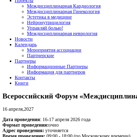
Проекты
Междисциплинарная Кардиология
Междисциплинарная Гинекология
Эстетика в медицине
Нейронутрицилогия
Управляй болью!
Междисциплинарная неврология
Новости
Календарь
Мероприятия ассоциации
Партнерские
Партнеры
Информационные Партнеры
Информация для партнеров
Контакты
Книги
Всероссийский Форум «Междисциплинар
16 апреля,2027
Дата проведения
: 16-17 апреля 2026 года
Формат проведения:
очно
Адрес проведения:
уточняется
Время проведения:
09:00 - 18:00 (по Московскому времени)