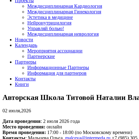
Проекты
Междисциплинарная Кардиология
Междисциплинарная Гинекология
Эстетика в медицине
Нейронутрицилогия
Управляй болью!
Междисциплинарная неврология
Новости
Календарь
Мероприятия ассоциации
Партнерские
Партнеры
Информационные Партнеры
Информация для партнеров
Контакты
Книги
Авторская Школа Титовой Наталии Вла
02 июля,2026
Дата проведения
: 2 июля 2026 года
Место проведения:
онлайн
Время проведения:
17:00 - 18:00 (по Московскому времени)
Контакты
: Мальцева Ольга,
malceva@intermeda.ru
+7 (985) 305 