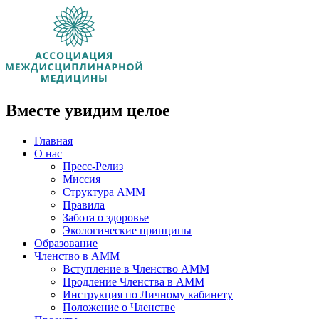
Вместе увидим целое
Главная
О нас
Пресс-Релиз
Миссия
Структура АММ
Правила
Забота о здоровье
Экологические принципы
Образование
Членство в АММ
Вступление в Членство АММ
Продление Членства в АММ
Инструкция по Личному кабинету
Положение о Членстве